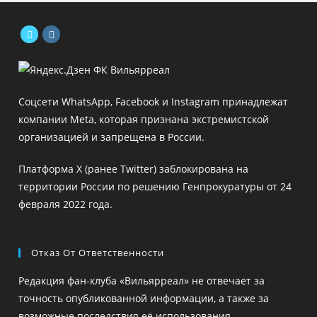
Откроется
Откроется
в
в
новой
новой
Соцсети WhatsApp, Facebook и Instagram принадлежат
вкладке
вкладке
компании Meta, которая признана экстремистской
организацией и запрещена в России.
Платформа X (ранее Twitter) заблокирована на
территории России по решению Генпрокуратуры от 24
февраля 2022 года.
Отказ От Ответственности
Редакция фан-клуба «Вильярреал» не отвечает за
точность опубликованной информации, а также за
возможные последствия её использования.