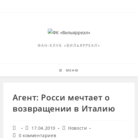
Перейти
к
содержимому
ФАН-КЛУБ «ВИЛЬЯРРЕАЛ»
МЕНЮ
Агент: Росси мечтает о
возвращении в Италию
Автор
Запись
Рубрика
17.04.2010
Новости
записи:
опубликована:
записи:
Комментарии
0 комментариев