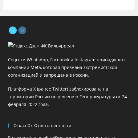
Откроется
Откроется
в
в
новой
новой
Соцсети WhatsApp, Facebook и Instagram принадлежат
вкладке
вкладке
компании Meta, которая признана экстремистской
организацией и запрещена в России.
Платформа X (ранее Twitter) заблокирована на
территории России по решению Генпрокуратуры от 24
февраля 2022 года.
Отказ От Ответственности
Редакция фан-клуба «Вильярреал» не отвечает за