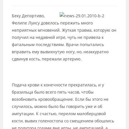
к
записи:
Беку Депортиво,
Фелипе Луису довелось пережить много
неприятных мгновений. Жуткая травма, которую он
получил на недавней игре, чуть не привела к
фатальным последствиям. Врачи попытались
вправить ему вывихнутую ногу, но, неаккуратно
сдвинув кость, пережали артерию.
Подача крови к конечности прекратилась, и у
бразильца было всего пять часов, чтобы
возобновить кровообращение. Если бы этого не
случилось, можно было бы говорить уже и об
ампутации. К счастью, перелом малоберцовой
кости, вывих голеностопа со смещением обошлись
не полутора годами вне игры, не ампутацией, а