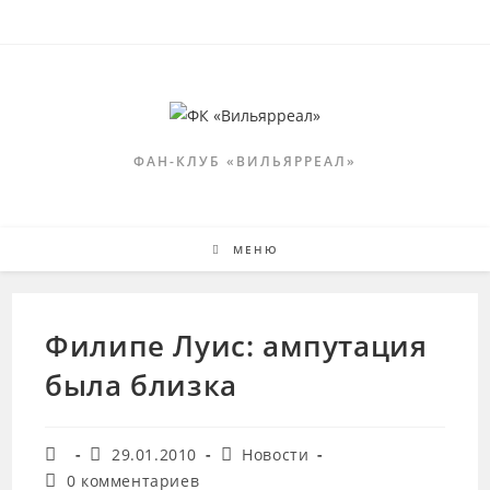
Перейти
к
содержимому
ФАН-КЛУБ «ВИЛЬЯРРЕАЛ»
МЕНЮ
Филипе Луис: ампутация
была близка
Автор
Запись
Рубрика
29.01.2010
Новости
записи:
опубликована:
записи:
Комментарии
0 комментариев