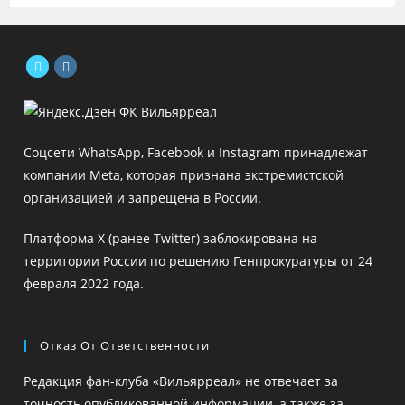
Откроется
Откроется
в
в
новой
новой
Соцсети WhatsApp, Facebook и Instagram принадлежат
вкладке
вкладке
компании Meta, которая признана экстремистской
организацией и запрещена в России.
Платформа X (ранее Twitter) заблокирована на
территории России по решению Генпрокуратуры от 24
февраля 2022 года.
Отказ От Ответственности
Редакция фан-клуба «Вильярреал» не отвечает за
точность опубликованной информации, а также за