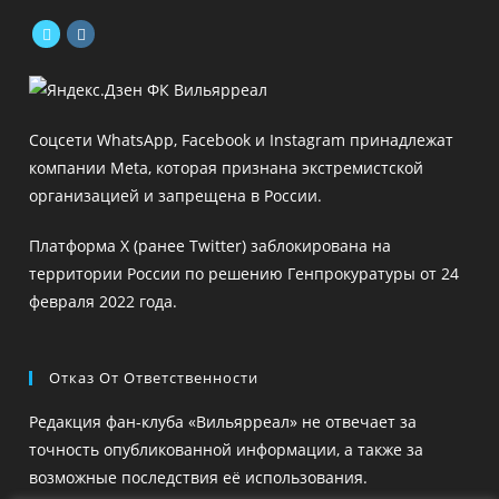
Откроется
Откроется
в
в
новой
новой
Соцсети WhatsApp, Facebook и Instagram принадлежат
вкладке
вкладке
компании Meta, которая признана экстремистской
организацией и запрещена в России.
Платформа X (ранее Twitter) заблокирована на
территории России по решению Генпрокуратуры от 24
февраля 2022 года.
Отказ От Ответственности
Редакция фан-клуба «Вильярреал» не отвечает за
точность опубликованной информации, а также за
возможные последствия её использования.