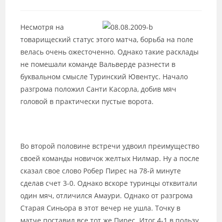
к
записи:
Несмотря на
товарищеский статус этого матча, борьба на поле
велась очень ожесточенно. Однако такие расклады
не помешали команде Вальверде разнести в
буквальном смысле Туринский Ювентус. Начало
разгрома положил Санти Касорла, добив мяч
головой в практически пустые ворота.
Во второй половине встречи удвоил преимущество
своей команды новичок желтых Нилмар. Ну а после
сказал свое слово Робер Пирес на 78-й минуте
сделав счет 3-0. Однако вскоре туринцы отквитали
один мяч, отличился Амаури. Однако от разгрома
Старая Синьора в этот вечер не ушла. Точку в
матче поставил все тот же Пирес. Итог 4-1 в пользу