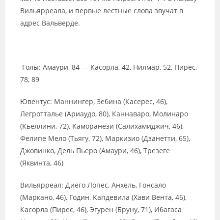
Вильярреала, и первые лестные слова звучат в
адрес Вальверде.
Голы: Амаури, 84 — Касорла, 42, Нилмар, 52, Пирес,
78, 89
Ювентус: Маннингер, Зебина (Касерес, 46),
Легротталье (Ариаудо, 80), Каннаваро, Молинаро
(Кьеллини, 72), Каморанези (Салихамиджич, 46),
Фелипе Мело (Тьягу, 72), Маркизио (Дзанетти, 65),
Джовинко, Дель Пьеро (Амаури, 46), Трезеге
(Яквинта, 46)
Вильярреал: Диего Лопес, Анхель, Гонсало
(Маркано, 46), Годин, Капдевила (Хави Вента, 46),
Касорла (Пирес, 46), Эгурен (Бруну, 71), Ибагаса