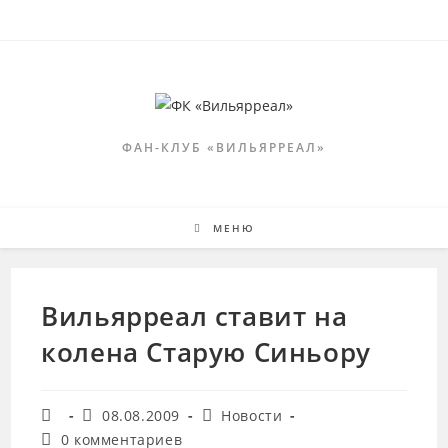
Перейти
к
содержимому
ФАН-КЛУБ «ВИЛЬЯРРЕАЛ»
МЕНЮ
Вильярреал ставит на
колена Старую Синьору
Автор
Запись
Рубрика
08.08.2009
Новости
записи:
опубликована:
записи:
Комментарии
0 комментариев