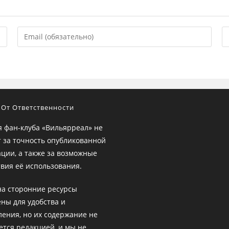
Введите
В
свой
U
email-
в
адрес,
ве
чтобы
с
прокомментировать
(н
 От Ответственности
я фан-клуба «Вильярреал» не
т за точность опубликованной
ции, а также за возможные
вия её использования.
на сторонние ресурсы
ны для удобства и
ления, но их содержание не
ется редакцией, и мы не