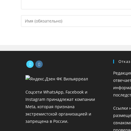
Введите
свое
имя
или
имя
пользователя,
Отказ
чтобы
прокомментировать
Откроется
Откроется
Редакци
в
в
отвечае
новой
новой
информа
Соцсети WhatsApp, Facebook и
вкладке
вкладке
последст
Instagram принадлежат компании
Meta, которая признана
Ссылки 
экстремистской организацией и
размеще
запрещена в России.
ознаком
проверя