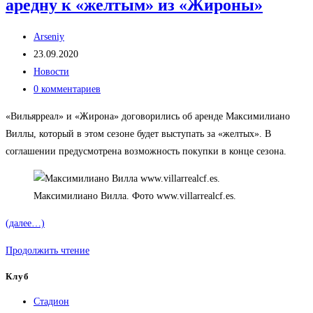
аредну к «желтым» из «Жироны»
Автор
Arseniy
записи:
Запись
23.09.2020
опубликована:
Рубрика
Новости
записи:
Комментарии
0 комментариев
к
«Вильярреал» и «Жирона» договорились об аренде Максимилиано
записи:
Виллы, который в этом сезоне будет выступать за «желтых». В
соглашении предусмотрена возможность покупки в конце сезона.
Максимилиано Вилла. Фото www.villarrealcf.es.
(далее…)
Уругвайский
Продолжить чтение
защитник
Клуб
перешел
Стадион
в