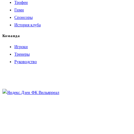
Трофеи
аредну
Гимн
к
Спонсоры
«желтым»
История клуба
из
«Жироны»
Команда
Игроки
Тренеры
Руководство
Откроется
в
Откроется
новой
в
вкладке
новой
вкладке
Соцсети WhatsApp, Facebook и Instagram принадлежат компании Meta,
которая признана экстремистской организацией и запрещена в
России.
Платформа X (ранее Twitter) заблокирована на территории России по