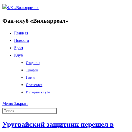
Перейти
к
Фан-клуб «Вильярреал»
содержимому
Главная
Новости
Sport
Клуб
Стадион
Трофеи
Гимн
Спонсоры
История клуба
Меню
Закрыть
Уругвайский защитник перешел в