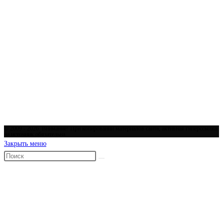
решению Генпрокуратуры от 24 февраля 2022 года.
Отказ от ответственности
Редакция фан-клуба «Вильярреал» не отвечает за точность
опубликованной информации, а также за возможные последствия её
использования.
Ссылки на сторонние ресурсы размещены для удобства и
ознакомления, но их содержание не проверяется редакцией, и мы не
гарантируем достоверность этой информации.
© 2009 - 2026. Внимание! При копировании материалов сайта, активная гиперссылка
на источник обязательна.
Закрыть меню