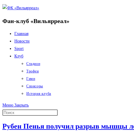
Перейти
к
Фан-клуб «Вильярреал»
содержимому
Главная
Новости
Sport
Клуб
Стадион
Трофеи
Гимн
Спонсоры
История клуба
Меню
Закрыть
Рубен Пенья получил разрыв мышцы ле