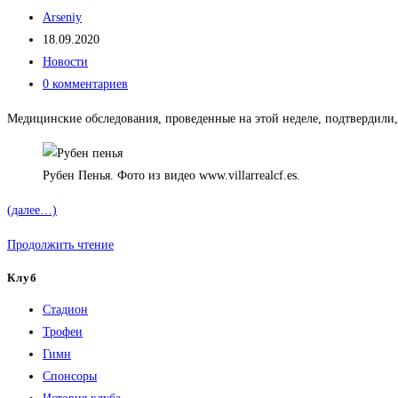
Автор
Arseniy
записи:
Запись
18.09.2020
опубликована:
Рубрика
Новости
записи:
Комментарии
0 комментариев
к
Медицинские обследования, проведенные на этой неделе, подтвердили
записи:
Рубен Пенья. Фото из видео www.villarrealcf.es.
(далее…)
Рубен
Продолжить чтение
Пенья
Клуб
получил
Стадион
разрыв
Трофеи
мышцы
Гимн
левого
Спонсоры
бедра