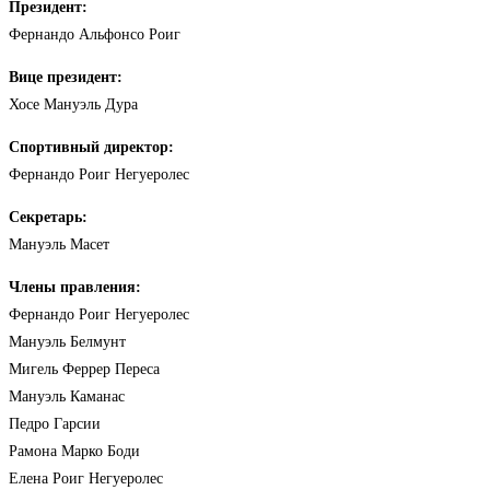
Президент:
Фернандо Альфонсо Роиг
Вице президент:
Хосе Мануэль Дура
Спортивный директор:
Фернандо Роиг Негуеролес
Секретарь:
Мануэль Масет
Члены правления:
Фернандо Роиг Негуеролес
Мануэль Белмунт
Мигель Феррер Переса
Мануэль Каманас
Педро Гарсии
Рамона Марко Боди
Елена Роиг Негуеролес