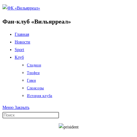
Перейти
к
Фан-клуб «Вильярреал»
содержимому
Главная
Новости
Sport
Клуб
Стадион
Трофеи
Гимн
Спонсоры
История клуба
Меню
Закрыть