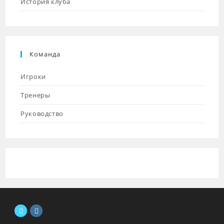
История клуба
Команда
Игроки
Тренеры
Руководство
Откроется
Откроется