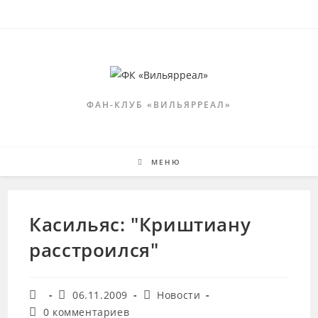
Перейти
к
содержимому
ФАН-КЛУБ «ВИЛЬЯРРЕАЛ»
МЕНЮ
Касильяс: "Криштиану
расстроился"
Автор
Запись
Рубрика
06.11.2009
Новости
записи:
опубликована:
записи:
Комментарии
0 комментариев