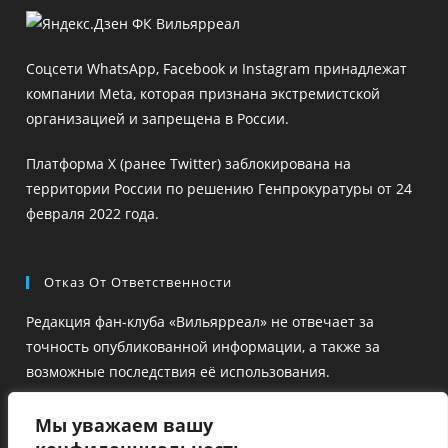
в
в
новой
новой
Соцсети WhatsApp, Facebook и Instagram принадлежат
вкладке
вкладке
компании Meta, которая признана экстремистской
организацией и запрещена в России.
Платформа X (ранее Twitter) заблокирована на
территории России по решению Генпрокуратуры от 24
февраля 2022 года.
Отказ От Ответственности
Редакция фан-клуба «Вильярреал» не отвечает за
точность опубликованной информации, а также за
возможные последствия её использования.
Ссылки на сторонние ресурсы размещены для удобства
Мы уважаем вашу
и ознакомления, но их содержание не проверяется