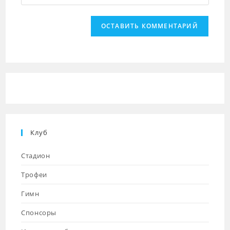
URL
чтобы
чтобы
вашего
прокомментировать
прокомментировать
веб-
сайта
(необязательно)
Клуб
Стадион
Трофеи
Гимн
Спонсоры