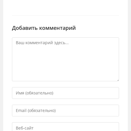
Добавить комментарий
Комментарий
Введите
свое
имя
Введите
или
свой
имя
email-
Введите
пользователя,
адрес,