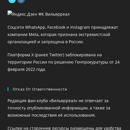
Откроется
Откроется
в
в
новой
новой
Соцсети WhatsApp, Facebook и Instagram принадлежат
вкладке
вкладке
компании Meta, которая признана экстремистской
организацией и запрещена в России.
Платформа X (ранее Twitter) заблокирована на
территории России по решению Генпрокуратуры от 24
февраля 2022 года.
Отказ От Ответственности
Редакция фан-клуба «Вильярреал» не отвечает за
точность опубликованной информации, а также за
возможные последствия её использования.
Ссылки на сторонние ресурсы размещены для удобства