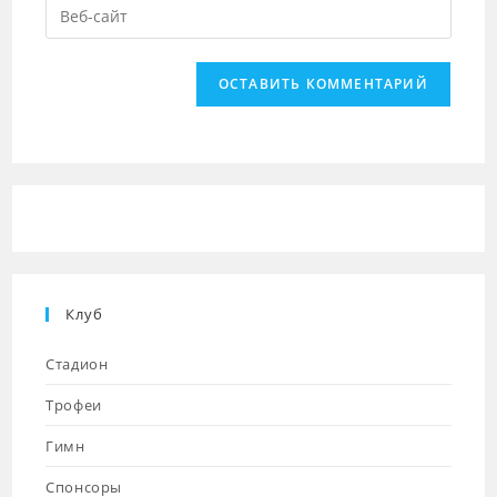
Введите
пользователя,
адрес,
URL
чтобы
чтобы
вашего
прокомментировать
прокомментировать
веб-
сайта
(необязательно)
Клуб
Стадион
Трофеи
Гимн
Спонсоры