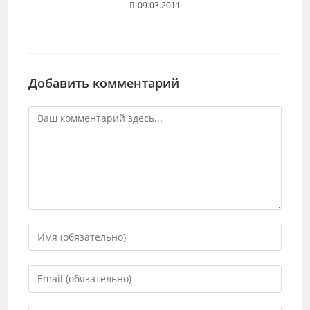
09.03.2011
Добавить комментарий
Комментарий
Введите
свое
имя
Введите
или
свой
имя
email-