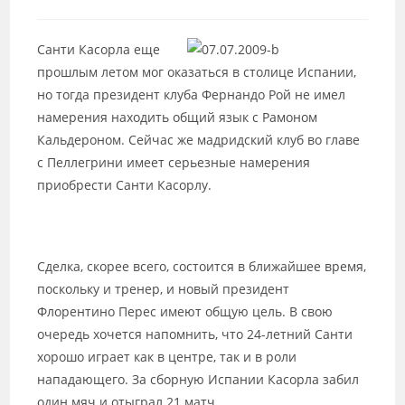
к
записи:
Санти Касорла еще
прошлым летом мог оказаться в столице Испании,
но тогда президент клуба Фернандо Рой не имел
намерения находить общий язык с Рамоном
Кальдероном. Сейчас же мадридский клуб во главе
с Пеллегрини имеет серьезные намерения
приобрести Санти Касорлу.
Сделка, скорее всего, состоится в ближайшее время,
поскольку и тренер, и новый президент
Флорентино Перес имеют общую цель. В свою
очередь хочется напомнить, что 24-летний Санти
хорошо играет как в центре, так и в роли
нападающего. За сборную Испании Касорла забил
один мяч и отыграл 21 матч.