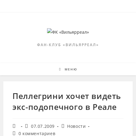
Перейти
к
содержимому
ФАН-КЛУБ «ВИЛЬЯРРЕАЛ»
МЕНЮ
Пеллегрини хочет видеть
экс-подопечного в Реале
Автор
Запись
Рубрика
07.07.2009
Новости
записи:
опубликована:
записи:
Комментарии
0 комментариев