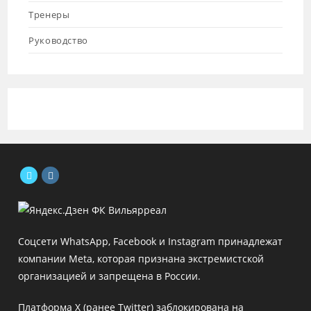
Тренеры
Руководство
Откроется
Откроется
в
в
новой
новой
Соцсети WhatsApp, Facebook и Instagram принадлежат
вкладке
вкладке
компании Meta, которая признана экстремистской
организацией и запрещена в России.
Платформа X (ранее Twitter) заблокирована на