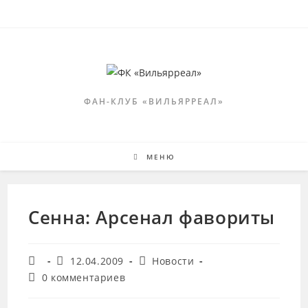
Перейти
к
содержимому
ФАН-КЛУБ «ВИЛЬЯРРЕАЛ»
МЕНЮ
Сенна: Арсенал фавориты
Автор
Запись
Рубрика
12.04.2009
Новости
записи:
опубликована:
записи:
Комментарии
0 комментариев
к
записи: