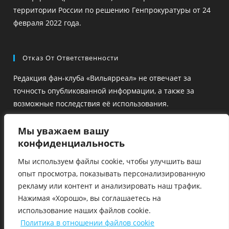
территории России по решению Генпрокуратуры от 24
февраля 2022 года.
Отказ От Ответственности
Редакция фан-клуба «Вильярреал» не отвечает за
точность опубликованной информации, а также за
возможные последствия её использования.
Ссылки на сторонние ресурсы размещены для удобства
Мы уважаем вашу
и ознакомления, но их содержание не проверяется
конфиденциальность
редакцией, и мы не гарантируем достоверность этой
Мы используем файлы cookie, чтобы улучшить ваш
информации.
опыт просмотра, показывать персонализированную
рекламу или контент и анализировать наш трафик.
Нажимая «Хорошо», вы соглашаетесь на
использование наших файлов cookie.
Политика в отношении файлов cookie