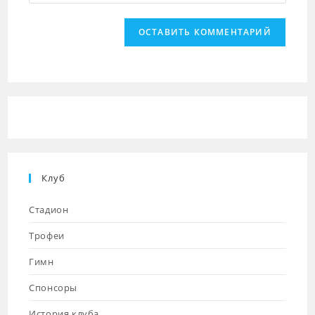
URL
чтобы
чтобы
вашего
прокомментировать
прокомментировать
веб-
сайта
(необязательно)
Клуб
Стадион
Трофеи
Гимн
Спонсоры
История клуба