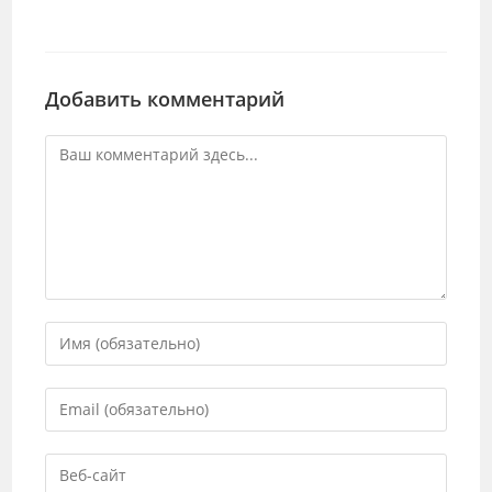
Добавить комментарий
Комментарий
Введите
свое
имя
Введите
или
свой
имя
email-
Введите
пользователя,
адрес,