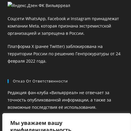
в
в
новой
новой
Соцсети WhatsApp, Facebook и Instagram принадлежат
вкладке
вкладке
компании Meta, которая признана экстремистской
организацией и запрещена в России.
Платформа X (ранее Twitter) заблокирована на
территории России по решению Генпрокуратуры от 24
февраля 2022 года.
Отказ От Ответственности
Редакция фан-клуба «Вильярреал» не отвечает за
точность опубликованной информации, а также за
возможные последствия её использования.
Ссылки на сторонние ресурсы размещены для удобства
Мы уважаем вашу
и ознакомления, но их содержание не проверяется
конфиденциальность