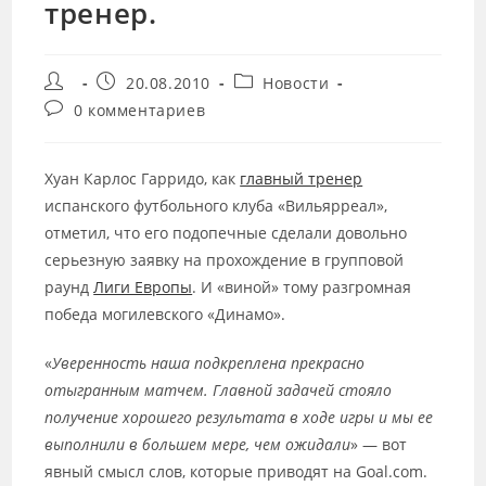
тренер.
Автор
Запись
Рубрика
20.08.2010
Новости
записи:
опубликована:
записи:
Комментарии
0 комментариев
к
записи:
Хуан Карлос Гарридо, как
главный тренер
испанского футбольного клуба «Вильярреал»,
отметил, что его подопечные сделали довольно
серьезную заявку на прохождение в групповой
раунд
Лиги Европы
. И «виной» тому разгромная
победа могилевского «Динамо».
«
Уверенность наша подкреплена прекрасно
отыгранным матчем. Главной задачей стояло
получение хорошего результата в ходе игры и мы ее
выполнили в большем мере, чем ожидали
» — вот
явный смысл слов, которые приводят на Goal.com.