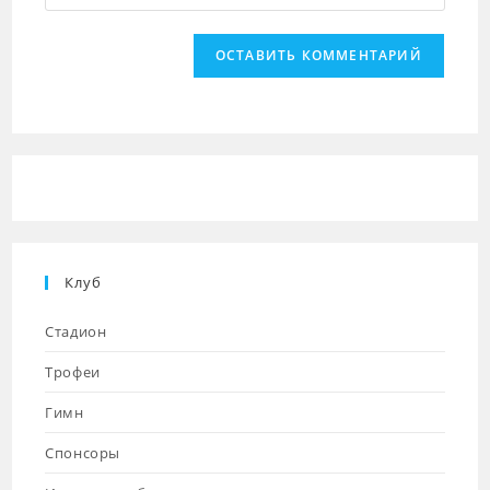
URL
чтобы
чтобы
вашего
прокомментировать
прокомментировать
веб-
сайта
(необязательно)
Клуб
Стадион
Трофеи
Гимн
Спонсоры