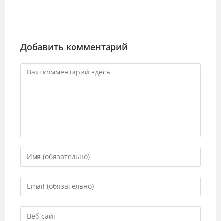
Добавить комментарий
Комментарий
Введите
свое
имя
Введите
или
свой
имя
email-
Введите
пользователя,
адрес,