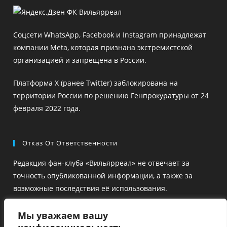
в
в
новой
новой
Соцсети WhatsApp, Facebook и Instagram принадлежат
вкладке
вкладке
компании Meta, которая признана экстремистской
организацией и запрещена в России.
Платформа X (ранее Twitter) заблокирована на
территории России по решению Генпрокуратуры от 24
февраля 2022 года.
Отказ От Ответственности
Редакция фан-клуба «Вильярреал» не отвечает за
точность опубликованной информации, а также за
возможные последствия её использования.
Ссылки на сторонние ресурсы размещены для удобства
Мы уважаем вашу
и ознакомления, но их содержание не проверяется