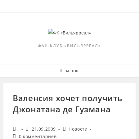
Перейти
к
содержимому
ФАН-КЛУБ «ВИЛЬЯРРЕАЛ»
МЕНЮ
Валенсия хочет получить
Джонатана де Гузмана
Автор
Запись
Рубрика
21.09.2009
Новости
записи:
опубликована:
записи:
Комментарии
0 комментариев