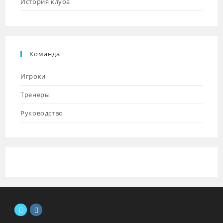
История клуба
Команда
Игроки
Тренеры
Руководство
Откроется
Откроется