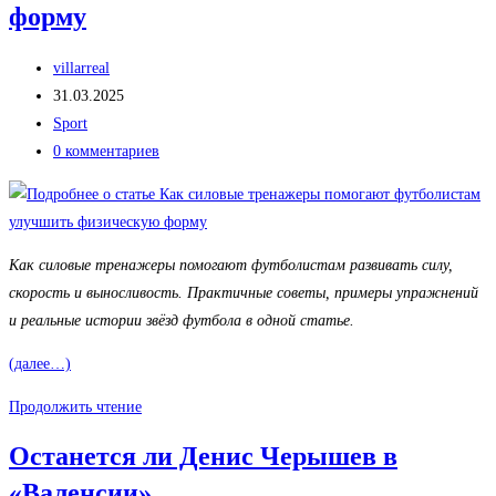
«Барселоной»
форму
и
«Вильярреалом»
Автор
villarreal
пройдет
записи:
Запись
31.03.2025
в
опубликована:
Рубрика
Sport
Майами
записи:
Комментарии
0 комментариев
к
записи:
Как силовые тренажеры помогают футболистам развивать силу,
скорость и выносливость. Практичные советы, примеры упражнений
и реальные истории звёзд футбола в одной статье.
(далее…)
Как
Продолжить чтение
силовые
Останется ли Денис Черышев в
тренажеры
«Валенсии»
помогают