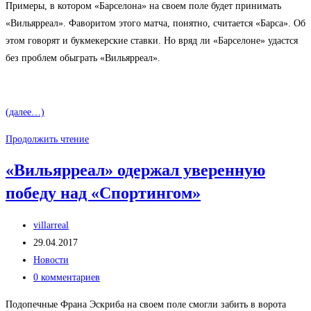
Примеры, в котором «Барселона» на своем поле будет принимать
«Вильярреал». Фаворитом этого матча, понятно, считается «Барса». Об
этом говорят и букмекерские ставки. Но вряд ли «Барселоне» удастся
без проблем обыграть «Вильярреал».
(далее…)
Сумеет
Продолжить чтение
ли
«Вильярреал» одержал уверенную
«Вильярреал»
победу над «Спортингом»
дать
бой
Автор
«Барселоне»?
villarreal
записи:
Запись
29.04.2017
опубликована:
Рубрика
Новости
записи:
Комментарии
0 комментариев
к
Подопечные Франа Эскриба на своем поле смогли забить в ворота