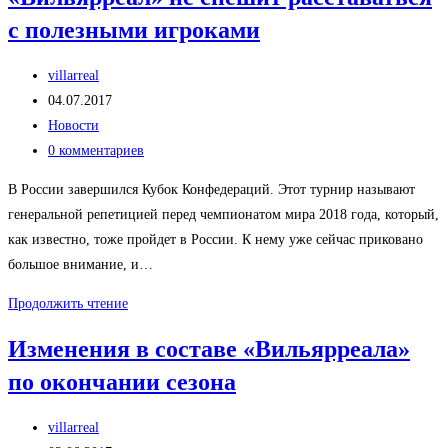
Денис
с полезными игроками
Черышев
в
Автор
«Валенсии»
villarreal
записи:
Запись
04.07.2017
опубликована:
Рубрика
Новости
записи:
Комментарии
0 комментариев
к
В России завершился Кубок Конфедераций. Этот турнир называют
записи:
генеральной репетицией перед чемпионатом мира 2018 года, который,
как известно, тоже пройдет в России. К нему уже сейчас приковано
большое внимание, и…
«Вильярреал»
Продолжить чтение
не
Изменения в составе «Вильярреала»
спешит
по окончании сезона
расставаться
с
Автор
полезными
villarreal