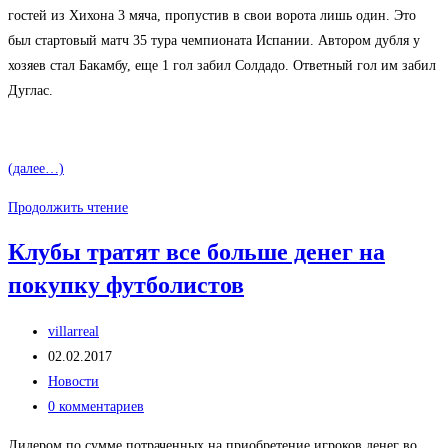
записи:
гостей из Хихона 3 мяча, пропустив в свои ворота лишь один. Это
был стартовый матч 35 тура чемпионата Испании. Автором дубля у
хозяев стал Бакамбу, еще 1 гол забил Солдадо. Ответный гол им забил
Дуглас.
(далее…)
«Вильярреал»
Продолжить чтение
одержал
Клубы тратят все больше денег на
уверенную
покупку футболистов
победу
над
Автор
«Спортингом»
villarreal
записи:
Запись
02.02.2017
опубликована:
Рубрика
Новости
записи:
Комментарии
0 комментариев
к
Лидером по сумме потраченных на приобретение игроков денег во