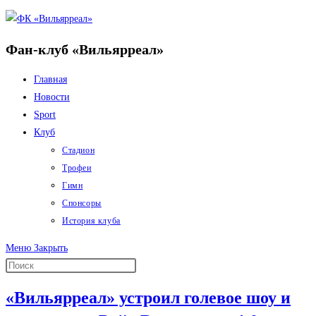
Перейти
к
Фан-клуб «Вильярреал»
содержимому
Главная
Новости
Sport
Клуб
Стадион
Трофеи
Гимн
Спонсоры
История клуба
Меню
Закрыть
«Вильярреал» устроил голевое шоу и