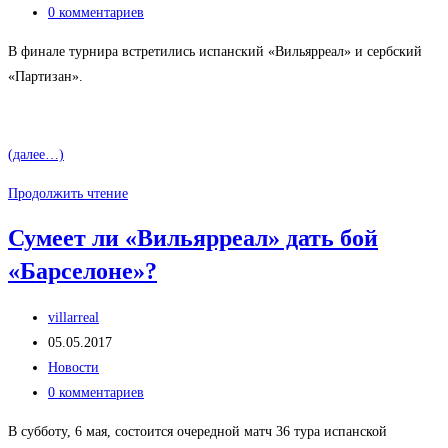
записи:
Комментарии
0 комментариев
к
В финале турнира встретились испанский «Вильярреал» и сербский
записи:
«Партизан».
(далее…)
«Вильярреал»
Продолжить чтение
выиграл
Сумеет ли «Вильярреал» дать бой
турнир
«Барселоне»?
в
Петербурге
Автор
villarreal
записи:
Запись
05.05.2017
опубликована:
Рубрика
Новости
записи:
Комментарии
0 комментариев
к
В субботу, 6 мая, состоится очередной матч 36 тура испанской
записи: