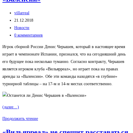
футболистам
Автор
улучшить
villarreal
записи:
Запись
физическую
21.12.2018
опубликована:
Рубрика
форму
Новости
записи:
Комментарии
0 комментариев
к
Игрок сборной России Денис Черышев, который в настоящее время
записи:
играет в чемпионате Испании, признался, что на сегодняшний день
его будущее пока несколько туманно. Согласно контракту, Черышев
является игроком клуба «Вильярреал», но играет пока на правах
аренды за «Валенсию». Обе эти команды находятся «в глубине»
турнирной таблицы – на 17-м и 14-м местах соответственно.
(далее…)
Останется
Продолжить чтение
ли
«Вильярреал» не спешит расставаться