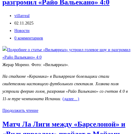
разгромил «Райо Вальекано» 4:0
Автор
villarreal
записи:
Запись
02.11.2025
опубликована:
Рубрика
Новости
записи:
Комментарии
0 комментариев
к
записи:
Жерар Морено. Фото: «Вильярреал».
На стадионе «Керамика» в Вильярреале болельщики стали
свидетелями настоящего футбольного спектакля. Хозяева поля
устроили феерию голов, разгромив «Райо Вальекано» со счетом 4:0 в
11-м туре чемпионата Испании.
(далее…)
«Вильярреал»
Продолжить чтение
устроил
Матч Ла Лиги между «Барселоной» и
голевое
«Вильярреалом» пройдет в Майами
шоу