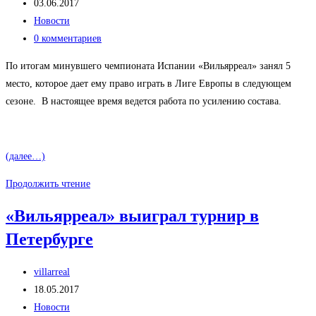
записи:
Запись
игроками
03.06.2017
опубликована:
Рубрика
Новости
записи:
Комментарии
0 комментариев
к
По итогам минувшего чемпионата Испании «Вильярреал» занял 5
записи:
место, которое дает ему право играть в Лиге Европы в следующем
сезоне. В настоящее время ведется работа по усилению состава.
(далее…)
Изменения
Продолжить чтение
в
«Вильярреал» выиграл турнир в
составе
Петербурге
«Вильярреала»
по
Автор
окончании
villarreal
записи:
Запись
сезона
18.05.2017
опубликована:
Рубрика
Новости