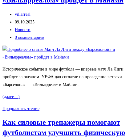
и
Автор
разгромил
villarreal
записи:
Запись
«Райо
09.10.2025
опубликована:
Рубрика
Вальекано»
Новости
записи:
Комментарии
4:0
0 комментариев
к
записи:
Историческое событие в мире футбола — впервые матч Ла Лиги
пройдет за океаном. УЕФА дал согласие на проведение встречи
«Барселона» — «Вильярреал» в Майами.
(далее…)
Матч
Продолжить чтение
Ла
Как силовые тренажеры помогают
Лиги
футболистам улучшить физическую
между