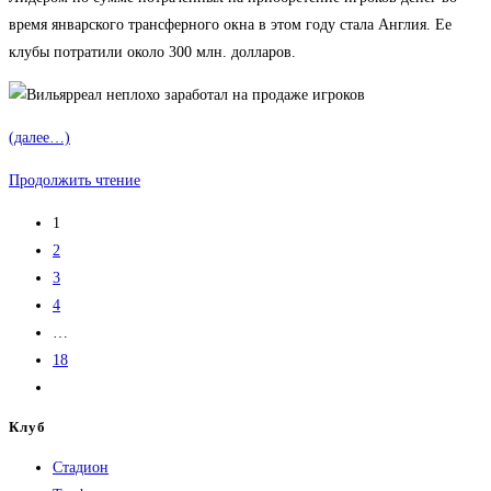
записи:
время январского трансферного окна в этом году стала Англия. Ее
клубы потратили около 300 млн. долларов.
(далее…)
Клубы
Продолжить чтение
тратят
1
все
2
больше
3
денег
4
на
…
покупку
18
футболистов
Перейти
на
Клуб
следующую
Стадион
страницу