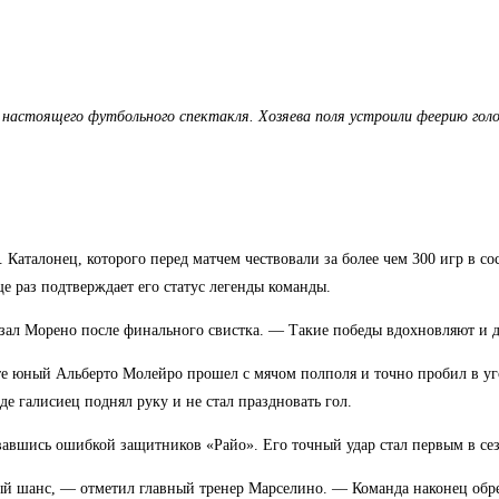
настоящего футбольного спектакля. Хозяева поля устроили феерию голов
Каталонец, которого перед матчем чествовали за более чем 300 игр в со
ще раз подтверждает его статус легенды команды.
казал Морено после финального свистка. — Такие победы вдохновляют и д
те юный Альберто Молейро прошел с мячом полполя и точно пробил в угол
е галисиец поднял руку и не стал праздновать гол.
овавшись ошибкой защитников «Райо». Его точный удар стал первым в с
шанс, — отметил главный тренер Марселино. — Команда наконец обрела 