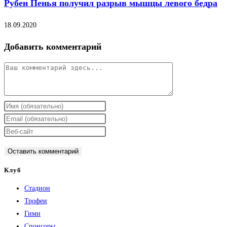
Рубен Пенья получил разрыв мышцы левого бедра
18.09.2020
Добавить комментарий
Комментарий
Введите
свое
Введите
имя
свой
Введите
или
email-
URL
имя
адрес,
вашего
пользователя,
чтобы
веб-
Клуб
чтобы
прокомментировать
сайта
Стадион
прокомментировать
(необязательно)
Трофеи
Гимн
Спонсоры