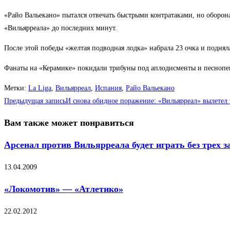
«Райо Вальекано» пытался отвечать быстрыми контратаками, но оборон
«Вильярреала» до последних минут.
После этой победы «желтая подводная лодка» набрала 23 очка и поднял
Фанаты на «Керамике» покидали трибуны под аплодисменты и песнопен
Метки
:
La Liga
,
Вильярреал
,
Испания
,
Райо Вальекано
Еще
Предыдущая запись
И снова обидное поражение: «Вильярреал» вылетел 
статьи
Вам также может понравиться
Арсенал против Вильярреала будет играть без трех 
13.04.2009
«Локомотив» — «Атлетико»
22.02.2012