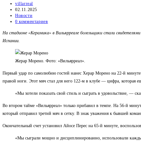
Автор
villarreal
записи:
Запись
02.11.2025
опубликована:
Рубрика
Новости
записи:
Комментарии
0 комментариев
к
На стадионе «Керамика» в Вильярреале болельщики стали свидетелями 
записи:
Испании.
Жерар Морено. Фото: «Вильярреал».
Первый удар по самолюбию гостей нанес Херар Морено на 22-й минуте. 
правой ноги. Этот мяч стал для него 122-м в клубе — цифра, которая е
«Мы хотели показать свой стиль и сыграть в удовольствие, — с
Во втором тайме «Вильярреал» только прибавил в темпе. На 56-й мину
который отправил третий мяч в сетку. В знак уважения к бывшей команд
Окончательный счет установил Айосе Перес на 65-й минуте, воспольз
«Мы сыграли мощно и дисциплинированно, использовали каждый 