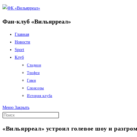
Перейти
к
Фан-клуб «Вильярреал»
содержимому
Главная
Новости
Sport
Клуб
Стадион
Трофеи
Гимн
Спонсоры
История клуба
Меню
Закрыть
«Вильярреал» устроил голевое шоу и разгро