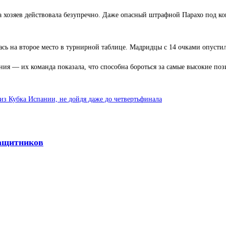
а хозяев действовала безупречно. Даже опасный штрафной Парахо под к
ась на второе место в турнирной таблице. Мадридцы с 14 очками опустил
ия — их команда показала, что способна бороться за самые высокие поз
из Кубка Испании, не дойдя даже до четвертьфинала
защитников