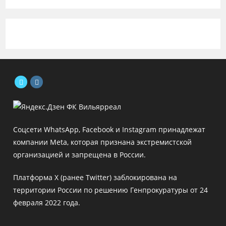
Откроется
Откроется
в
в
новой
новой
Соцсети WhatsApp, Facebook и Instagram принадлежат
вкладке
вкладке
компании Meta, которая признана экстремистской
организацией и запрещена в России.
Платформа X (ранее Twitter) заблокирована на
территории России по решению Генпрокуратуры от 24
февраля 2022 года.