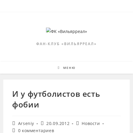
Перейти
к
содержимому
ФАН-КЛУБ «ВИЛЬЯРРЕАЛ»
МЕНЮ
И у футболистов есть
фобии
Автор
Запись
Рубрика
Arseniy
20.09.2012
Новости
записи:
опубликована:
записи:
Комментарии
0 комментариев