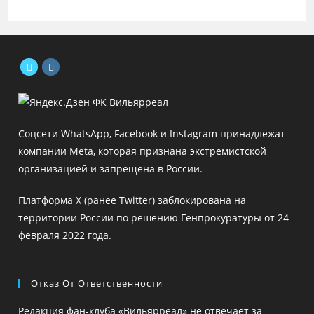
Откроется
Откроется
в
в
новой
новой
Соцсети WhatsApp, Facebook и Instagram принадлежат
вкладке
вкладке
компании Meta, которая признана экстремистской
организацией и запрещена в России.
Платформа X (ранее Twitter) заблокирована на
территории России по решению Генпрокуратуры от 24
февраля 2022 года.
Отказ От Ответственности
Редакция фан-клуба «Вильярреал» не отвечает за