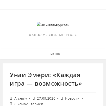
Перейти
к
содержимому
ФАН-КЛУБ «ВИЛЬЯРРЕАЛ»
МЕНЮ
Унаи Эмери: «Каждая
игра — возможность»
Автор
Запись
Рубрика
Arseniy
27.09.2020
Новости
записи:
опубликована:
записи:
Комментарии
0 комментариев