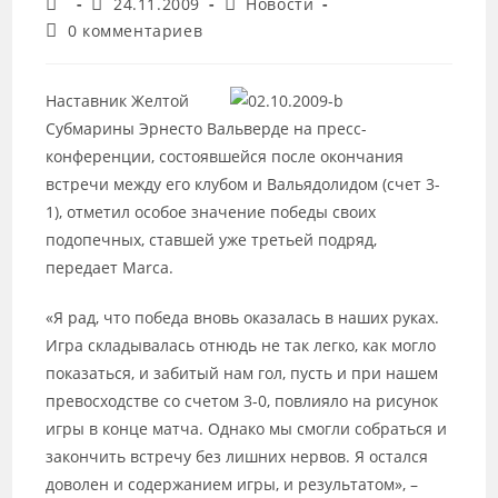
Автор
Запись
Рубрика
24.11.2009
Новости
записи:
опубликована:
записи:
Комментарии
0 комментариев
к
записи:
Наставник Желтой
Субмарины Эрнесто Вальверде на пресс-
конференции, состоявшейся после окончания
встречи между его клубом и Вальядолидом (счет 3-
1), отметил особое значение победы своих
подопечных, ставшей уже третьей подряд,
передает Marca.
«Я рад, что победа вновь оказалась в наших руках.
Игра складывалась отнюдь не так легко, как могло
показаться, и забитый нам гол, пусть и при нашем
превосходстве со счетом 3-0, повлияло на рисунок
игры в конце матча. Однако мы смогли собраться и
закончить встречу без лишних нервов. Я остался
доволен и содержанием игры, и результатом», –