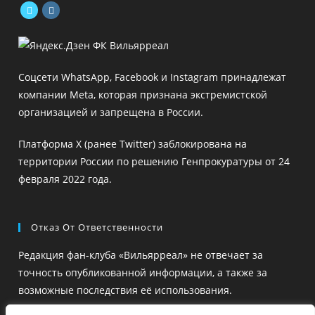
Откроется
Откроется
в
в
новой
новой
Соцсети WhatsApp, Facebook и Instagram принадлежат
вкладке
вкладке
компании Meta, которая признана экстремистской
организацией и запрещена в России.
Платформа X (ранее Twitter) заблокирована на
территории России по решению Генпрокуратуры от 24
февраля 2022 года.
Отказ От Ответственности
Редакция фан-клуба «Вильярреал» не отвечает за
точность опубликованной информации, а также за
возможные последствия её использования.