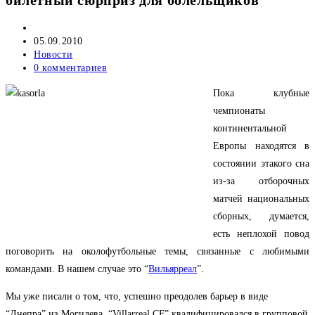
Автор
записи:
Запись
05.09.2010
опубликована:
Рубрика
Новости
записи:
Комментарии
0 комментариев
к
Пока клубные
записи:
чемпионаты
континентальной
Европы находятся в
состоянии этакого сна
из-за отборочных
матчей национальных
сборных, думается,
есть неплохой повод
поговорить на околофутбольные темы, связанные с любимыми
командами. В нашем случае это “
Вильярреал
”.
Мы уже писали о том, что, успешно преодолев барьер в виде
“Днепра” из Могилева, “Villarreal CF” квалифицировался в групповой