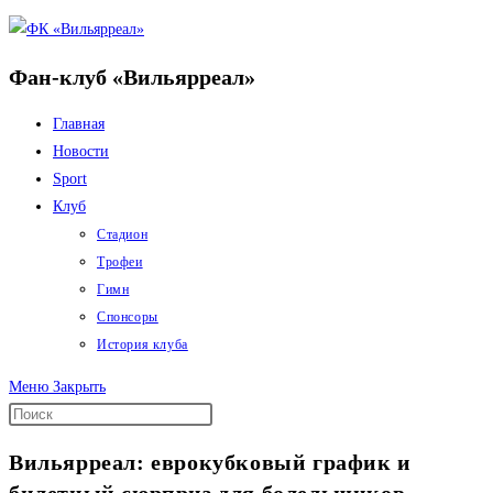
Перейти
к
Фан-клуб «Вильярреал»
содержимому
Главная
Новости
Sport
Клуб
Стадион
Трофеи
Гимн
Спонсоры
История клуба
Меню
Закрыть
Вильярреал: еврокубковый график и
билетный сюрприз для болельщиков