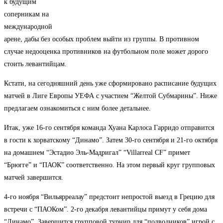
к будущим
соперникам на
международной
арене, дабы без особых проблем выйти из группы. В противном
случае недооценка противников на футбольном поле может дорого
стоить левантийцам.
Кстати, на сегодняшний день уже сформировано расписание будущих
матчей в Лиге Европы УЕФА с участием “Желтой Субмарины”. Ниже
предлагаем ознакомиться с ним более детальнее.
Итак, уже 16-го сентября команда Хуана Карлоса Гарридо отправится
в гости к хорватскому “Динамо”. Затем 30-го сентября и 21-го октября
на домашнем “Эстадио Эль-Мадригал” “Villarreal CF” примет
“Брюгге” и “ПАОК” соответственно. На этом первый круг групповых
матчей завершится.
4-го ноября “Вильярреалау” предстоит непростой выезд в Грецию для
встречи с “ПАОКом”. 2-го декабря левантийцы примут у себя дома
“Динамо”. Завершится групповой турнир для “подводников” игрой с