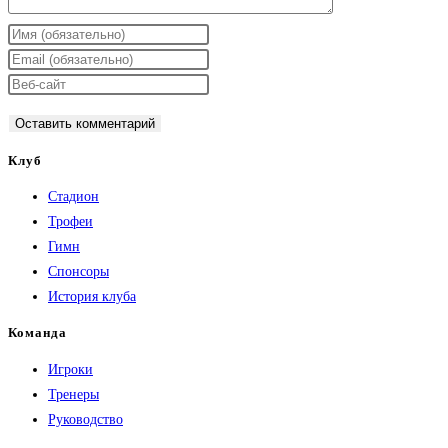
Введите
свое
Введите
имя
свой
Введите
или
email-
URL
имя
адрес,
вашего
пользователя,
чтобы
веб-
Клуб
чтобы
прокомментировать
сайта
Стадион
прокомментировать
(необязательно)
Трофеи
Гимн
Спонсоры
История клуба
Команда
Игроки
Тренеры
Руководство