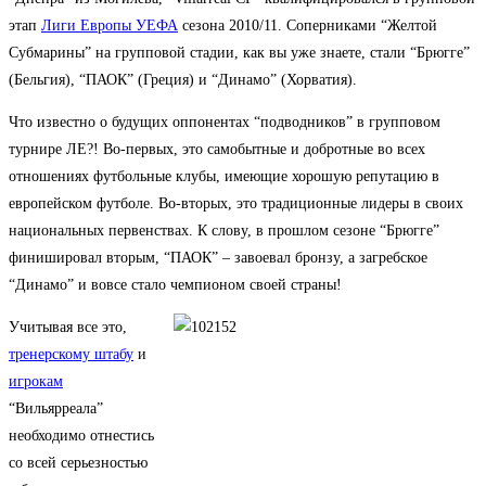
этап
Лиги Европы УЕФА
сезона 2010/11. Соперниками “Желтой
Субмарины” на групповой стадии, как вы уже знаете, стали “Брюгге”
(Бельгия), “ПАОК” (Греция) и “Динамо” (Хорватия).
Что известно о будущих оппонентах “подводников” в групповом
турнире ЛЕ?! Во-первых, это самобытные и добротные во всех
отношениях футбольные клубы, имеющие хорошую репутацию в
европейском футболе. Во-вторых, это традиционные лидеры в своих
национальных первенствах. К слову, в прошлом сезоне “Брюгге”
финишировал вторым, “ПАОК” – завоевал бронзу, а загребское
“Динамо” и вовсе стало чемпионом своей страны!
Учитывая все это,
тренерскому штабу
и
игрокам
“Вильярреала”
необходимо отнестись
со всей серьезностью