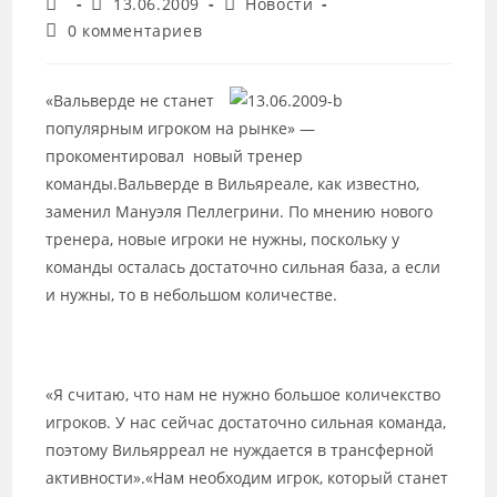
Автор
Запись
Рубрика
13.06.2009
Новости
записи:
опубликована:
записи:
Комментарии
0 комментариев
к
записи:
«Вальверде не станет
популярным игроком на рынке» —
прокоментировал новый тренер
команды.Вальверде в Вильяреале, как известно,
заменил Мануэля Пеллегрини. По мнению нового
тренера, новые игроки не нужны, поскольку у
команды осталась достаточно сильная база, а если
и нужны, то в небольшом количестве.
«Я считаю, что нам не нужно большое количекство
игроков. У нас сейчас достаточно сильная команда,
поэтому Вильярреал не нуждается в трансферной
активности».«Нам необходим игрок, который станет