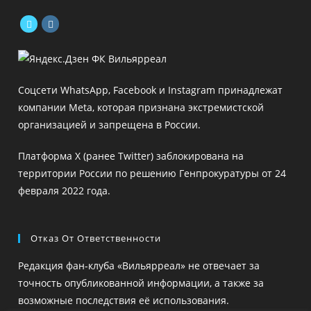
Откроется
Откроется
в
в
новой
новой
Соцсети WhatsApp, Facebook и Instagram принадлежат
вкладке
вкладке
компании Meta, которая признана экстремистской
организацией и запрещена в России.
Платформа X (ранее Twitter) заблокирована на
территории России по решению Генпрокуратуры от 24
февраля 2022 года.
Отказ От Ответственности
Редакция фан-клуба «Вильярреал» не отвечает за
точность опубликованной информации, а также за
возможные последствия её использования.