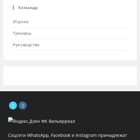
Команда
Игроки
Тренеры
Руководство
Откроется
Откроется
в
в
новой
новой
Соцсети WhatsApp, Facebook и Instagram принадлежат
вкладке
вкладке