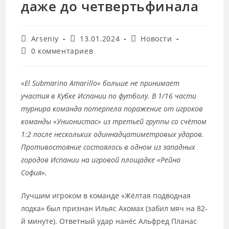
даже до четвертьфинала
Автор
Запись
Рубрика
Arseniy
13.01.2024
Новости
записи:
опубликована:
записи:
Комментарии
0 комментариев
к
записи:
«El Submarino Amarillo» больше не принимает
участия в Кубке Испании по футболу. В 1/16 части
турнира команда потерпела поражение от игроков
команды «Унионистас» из третьей группы со счётом
1:2 после нескольких одиннадцатиметровых ударов.
Противостояние состоялось в одном из западных
городов Испании на игровой площадке «Рейна
София».
Лучшим игроком в команде «Жёлтая подводная
лодка» был признан Ильяс Ахомах (забил мяч на 82-
й минуте). Ответный удар нанёс Альфред Планас