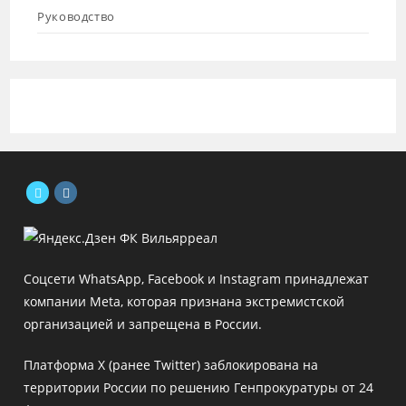
Руководство
Откроется
Откроется
в
в
новой
новой
Соцсети WhatsApp, Facebook и Instagram принадлежат
вкладке
вкладке
компании Meta, которая признана экстремистской
организацией и запрещена в России.
Платформа X (ранее Twitter) заблокирована на
территории России по решению Генпрокуратуры от 24