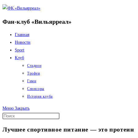
Перейти
к
Фан-клуб «Вильярреал»
содержимому
Главная
Новости
Sport
Клуб
Стадион
Трофеи
Гимн
Спонсоры
История клуба
Меню
Закрыть
Лучшее спортивное питание — это протеин