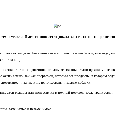
низм поутихли. Имеется множество доказательств того, что примене
полезных веществ. Большинство компонентов – это белки, углеводы, ви
 чистом виде.
все знают, что из протеинов созданы все важные ткани организма челов
 очень важно, так как спортсмен, который ест продукты, в котором сод
 спортивное питание и не использовать пищевые добавки.
личить свои мышцы или привести их в полный порядок после тренировк
руппы: заменимые и незаменимые.