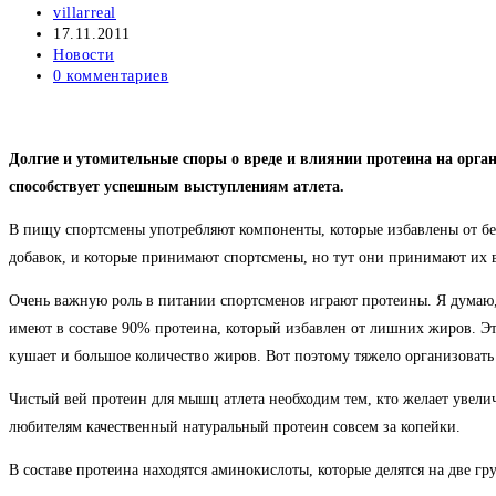
Автор
villarreal
записи:
Запись
17.11.2011
опубликована:
Рубрика
Новости
записи:
Комментарии
0 комментариев
к
записи:
Долгие и утомительные споры о вреде и влиянии протеина на орга
способствует успешным выступлениям атлета.
В пищу спортсмены употребляют компоненты, которые избавлены от бес
добавок, и которые принимают спортсмены, но тут они принимают их в
Очень важную роль в питании спортсменов играют протеины. Я думаю, 
имеют в составе 90% протеина, который избавлен от лишних жиров. Это
кушает и большое количество жиров. Вот поэтому тяжело организовать
Чистый вей протеин для мышц атлета необходим тем, кто желает уве
любителям качественный натуральный протеин совсем за копейки.
В составе протеина находятся аминокислоты, которые делятся на две г