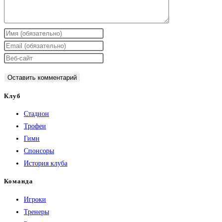
Введите
свое
Введите
имя
свой
Введите
или
email-
URL
имя
адрес,
вашего
пользователя,
чтобы
веб-
Клуб
чтобы
прокомментировать
сайта
Стадион
прокомментировать
(необязательно)
Трофеи
Гимн
Спонсоры
История клуба
Команда
Игроки
Тренеры