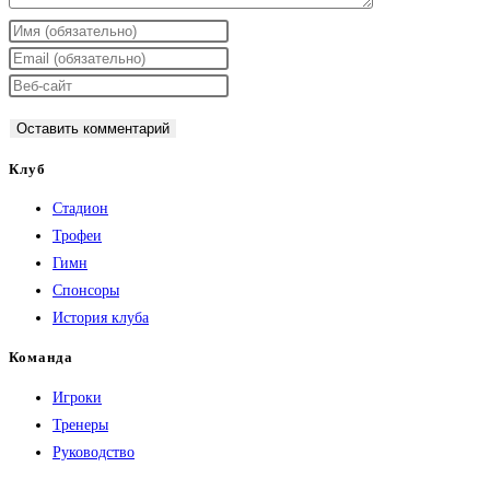
Введите
свое
Введите
имя
свой
Введите
или
email-
URL
имя
адрес,
вашего
пользователя,
чтобы
веб-
Клуб
чтобы
прокомментировать
сайта
Стадион
прокомментировать
(необязательно)
Трофеи
Гимн
Спонсоры
История клуба
Команда
Игроки
Тренеры
Руководство