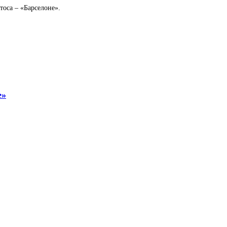
тоса – «Барселоне».
е»