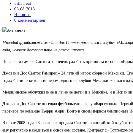
Автор
villarreal
записи:
Запись
03.08.2013
опубликована:
Рубрика
Новости
записи:
Комментарии
0 комментариев
к
записи:
Молодой футболист Джовани дос Сантос расстался с клубом «Мальорка»
года, условия договора пока не разглашаются.
По словам самого Сантоса, он очень рад быть принятым в состав «Вильяр
Джовани Дос Сантос Рамирес – 24 летний игрок сборной Мексики. Его 
годах бразильским легионером одного из клубов Мексики женился на ме
Медицинское обслуживание и лечение детей и в Мексике, и в Испании 
Джовани Дос Сантос посещал футбольную школу «Барселоны». Первый ег
партнера по команде Тьерри Анри. Всего в своем первом чемпионате Ис
В июне 2008 года «Барселона» продала Сантоса в английский клуб «Тот
ему регулярно находиться в основном составе. Контракт с «Тоттенхэмо