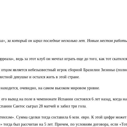
, за который он играл последние несколько лет. Новым местом работы 
реала», ведь за этот клуб он мечтал играть еще до того, как тот скатилс
отцом является небезызвестный игрок сборной Бразилии Зизиньо (полное
стной девушке и остался жить в этой стране.
находится, очевидно, на самом высоком мировом уровне.
о выход на поле в чемпионате Испании состоялся 6 лет назад, когда на
пании Сантос сыграл 28 матчей и забил три гола.
тенхэм». Сумма сделки тогда составила 6 млн. евро. К этой цифре может
м» тогда был рассчитан на 5 лет. Причем, по условиям договора, если «