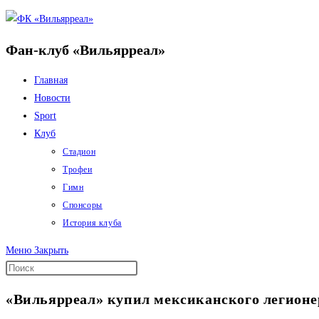
Перейти
к
Фан-клуб «Вильярреал»
содержимому
Главная
Новости
Sport
Клуб
Стадион
Трофеи
Гимн
Спонсоры
История клуба
Меню
Закрыть
«Вильярреал» купил мексиканского легионе