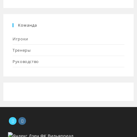
Команда
Игроки
Тренеры
Руководство
Откроется
Откроется
в
в