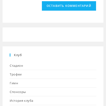
вашего
прокомментировать
прокомментировать
веб-
сайта
(необязательно)
Клуб
Стадион
Трофеи
Гимн
Спонсоры
История клуба