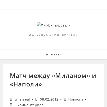
Перейти
к
содержимому
ФАН-КЛУБ «ВИЛЬЯРРЕАЛ»
МЕНЮ
Матч между «Миланом» и
«Наполи»
Автор
Запись
Рубрика
villarreal
08.02.2012
Новости
записи:
опубликована:
записи:
Комментарии
0 комментариев