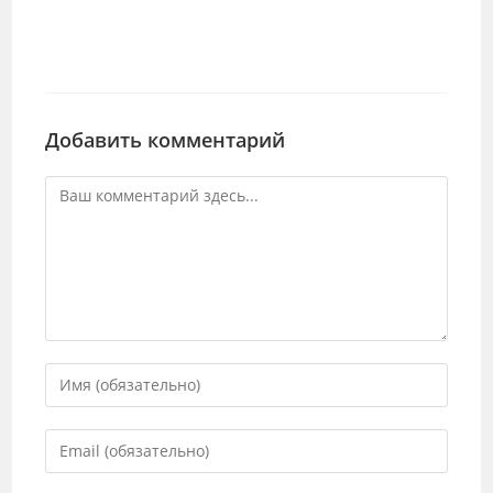
Добавить комментарий
Комментарий
Введите
свое
имя
Введите
или
свой
имя