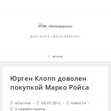
Перейти
к
содержимому
ФАН-КЛУБ «ВИЛЬЯРРЕАЛ»
МЕНЮ
Юрген Клопп доволен
покупкой Марко Ройса
Автор
Запись
Рубрика
villarreal
08.07.2012
Новости
записи:
опубликована:
записи:
Комментарии
0 комментариев