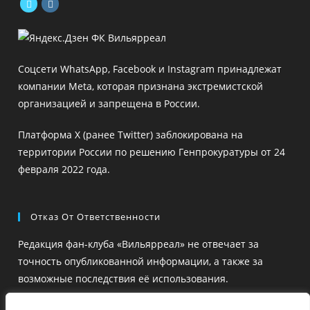
Откроется
Откроется
в
в
новой
новой
Соцсети WhatsApp, Facebook и Instagram принадлежат
вкладке
вкладке
компании Meta, которая признана экстремистской
организацией и запрещена в России.
Платформа X (ранее Twitter) заблокирована на
территории России по решению Генпрокуратуры от 24
февраля 2022 года.
Отказ От Ответственности
Редакция фан-клуба «Вильярреал» не отвечает за
точность опубликованной информации, а также за
возможные последствия её использования.
Ссылки на сторонние ресурсы размещены для удобства